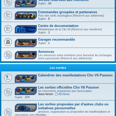
Sujets :
20
Commandes groupées et partenaires
Pour des tarifs avantageux [Réservé aux adhérents]
Sujets :
8
Centre de documentation
Médiathèque de la Clio V6 [Réservé aux membres]
Sujets :
3
Garages recommandés
Sujets :
1
Annonces
Les annonces entre membres pour favoriser les échanges
entre passionnés [Réservé aux adhérents]
Les sorties
Calendrier des manifestations Clio V6 Passion
Les sorties officielles Clio V6 Passion
les rencontres organisées par l'association
Sous-forum :
Archives
Sujets :
273
Les sorties proposées par d'autres clubs ou
initiatives personnelles
annonce, organisation ou proposition de manifestations et
rencontres non-officielles.