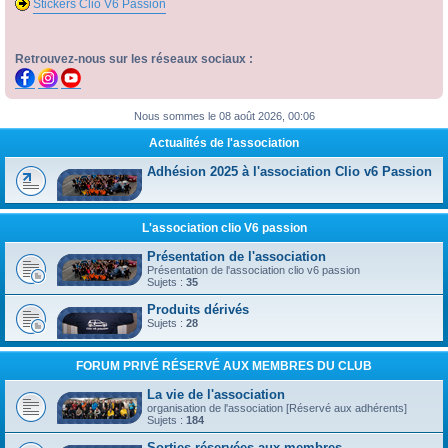
Stickers Clio V6 Passion
Retrouvez-nous sur les réseaux sociaux :
Nous sommes le 08 août 2026, 00:06
Actualités de l'association
Adhésion 2025 à l'association Clio v6 Passion
L'association clio V6 passion
Présentation de l'association
Présentation de l'association clio v6 passion
Sujets :
35
Produits dérivés
Sujets :
28
FORUM PRIVÉ RÉSERVÉ AUX MEMBRES DU CLUB
La vie de l'association
organisation de l'association [Réservé aux adhérents]
Sujets :
184
Sorties réservées aux membres