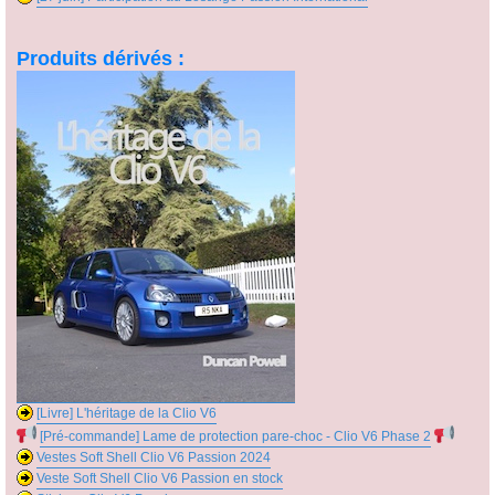
Produits dérivés :
[Livre] L'héritage de la Clio V6
[Pré-commande] Lame de protection pare-choc - Clio V6 Phase 2
Vestes Soft Shell Clio V6 Passion 2024
Veste Soft Shell Clio V6 Passion en stock