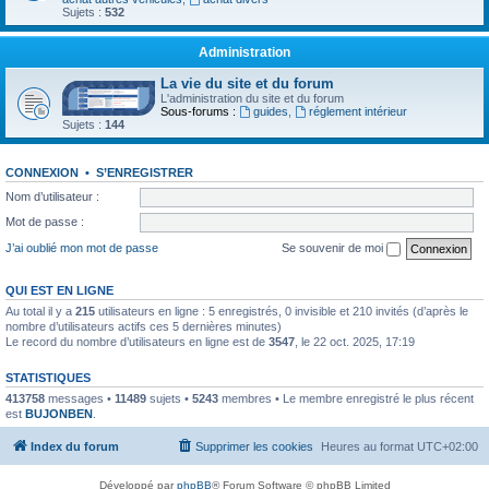
Sujets :
532
Administration
La vie du site et du forum
L'administration du site et du forum
Sous-forums :
guides
,
réglement intérieur
Sujets :
144
CONNEXION
•
S’ENREGISTRER
Nom d’utilisateur :
Mot de passe :
J’ai oublié mon mot de passe
Se souvenir de moi
QUI EST EN LIGNE
Au total il y a
215
utilisateurs en ligne : 5 enregistrés, 0 invisible et 210 invités (d’après le
nombre d’utilisateurs actifs ces 5 dernières minutes)
Le record du nombre d’utilisateurs en ligne est de
3547
, le 22 oct. 2025, 17:19
STATISTIQUES
413758
messages •
11489
sujets •
5243
membres • Le membre enregistré le plus récent
est
BUJONBEN
.
Index du forum
Supprimer les cookies
Heures au format
UTC+02:00
Développé par
phpBB
® Forum Software © phpBB Limited