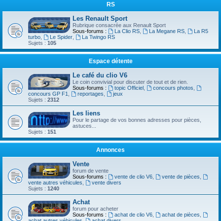
RS
Les Renault Sport
Rubrique consacrée aux Renault Sport
Sous-forums :
La Clio RS
,
La Megane RS
,
La R5
turbo
,
Le Spider
,
La Twingo RS
Sujets :
105
Espace détente
Le café du clio V6
Le coin convivial pour discuter de tout et de rien.
Sous-forums :
topic Officiel
,
concours photos
,
concours GP F1
,
reportages
,
jeux
Sujets :
2312
Les liens
Pour le partage de vos bonnes adresses pour pièces,
astuces...
Sujets :
151
Annonces
Vente
forum de vente
Sous-forums :
vente de clio V6
,
vente de pièces
,
vente autres véhicules
,
vente divers
Sujets :
1240
Achat
forum pour acheter
Sous-forums :
achat de clio V6
,
achat de pièces
,
achat autres véhicules
,
achat divers