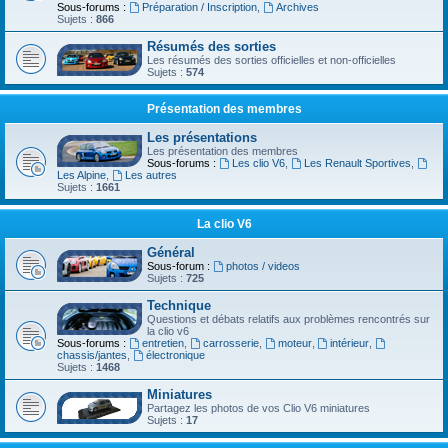
Sous-forums :
Préparation / Inscription
,
Archives
Sujets :
866
Résumés des sorties
Les résumés des sorties officielles et non-officielles
Sujets :
574
Présentation des membres
Les présentations
Les présentation des membres
Sous-forums :
Les clio V6
,
Les Renault Sportives
,
Les Alpine
,
Les autres
Sujets :
1661
La clio V6
Général
Sous-forum :
photos / videos
Sujets :
725
Technique
Questions et débats relatifs aux problèmes rencontrés sur
la clio v6
Sous-forums :
entretien
,
carrosserie
,
moteur
,
intérieur
,
chassis/jantes
,
électronique
Sujets :
1468
Miniatures
Partagez les photos de vos Clio V6 miniatures
Sujets :
17