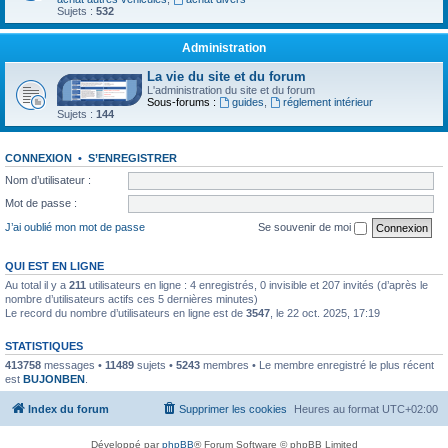
Sujets :
532
Administration
La vie du site et du forum
L'administration du site et du forum
Sous-forums :
guides
,
réglement intérieur
Sujets :
144
CONNEXION
•
S’ENREGISTRER
Nom d’utilisateur :
Mot de passe :
J’ai oublié mon mot de passe
Se souvenir de moi
QUI EST EN LIGNE
Au total il y a
211
utilisateurs en ligne : 4 enregistrés, 0 invisible et 207 invités (d’après le
nombre d’utilisateurs actifs ces 5 dernières minutes)
Le record du nombre d’utilisateurs en ligne est de
3547
, le 22 oct. 2025, 17:19
STATISTIQUES
413758
messages •
11489
sujets •
5243
membres • Le membre enregistré le plus récent
est
BUJONBEN
.
Index du forum
Supprimer les cookies
Heures au format
UTC+02:00
Développé par
phpBB
® Forum Software © phpBB Limited