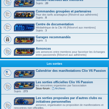
Sujets :
20
Commandes groupées et partenaires
Pour des tarifs avantageux [Réservé aux adhérents]
Sujets :
8
Centre de documentation
Médiathèque de la Clio V6 [Réservé aux membres]
Sujets :
3
Garages recommandés
Sujets :
1
Annonces
Les annonces entre membres pour favoriser les échanges
entre passionnés [Réservé aux adhérents]
Les sorties
Calendrier des manifestations Clio V6 Passion
Les sorties officielles Clio V6 Passion
les rencontres organisées par l'association
Sous-forum :
Archives
Sujets :
273
Les sorties proposées par d'autres clubs ou
initiatives personnelles
annonce, organisation ou proposition de manifestations et
rencontres non-officielles.