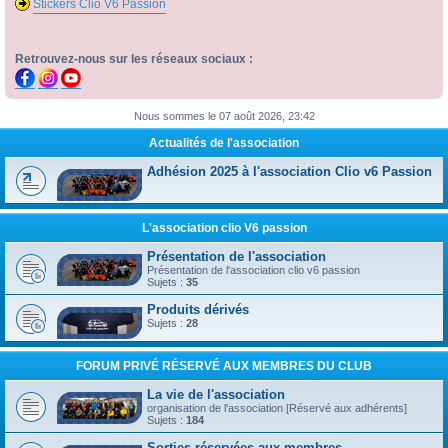
Stickers Clio V6 Passion
Retrouvez-nous sur les réseaux sociaux :
Nous sommes le 07 août 2026, 23:42
Actualités de l'association
Adhésion 2025 à l'association Clio v6 Passion
L'association clio V6 passion
Présentation de l'association
Présentation de l'association clio v6 passion
Sujets :
35
Produits dérivés
Sujets :
28
FORUM PRIVÉ RÉSERVÉ AUX MEMBRES DU CLUB
La vie de l'association
organisation de l'association [Réservé aux adhérents]
Sujets :
184
Sorties réservées aux membres