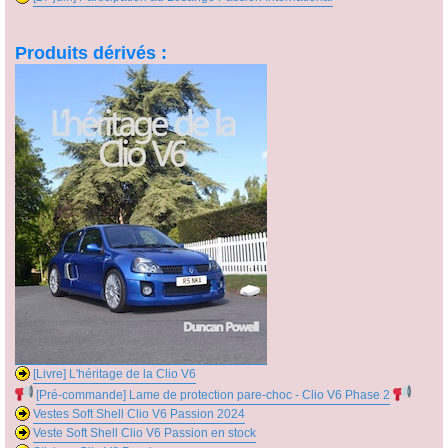
Produits dérivés :
[Livre] L'héritage de la Clio V6
[Pré-commande] Lame de protection pare-choc - Clio V6 Phase 2
Vestes Soft Shell Clio V6 Passion 2024
Veste Soft Shell Clio V6 Passion en stock