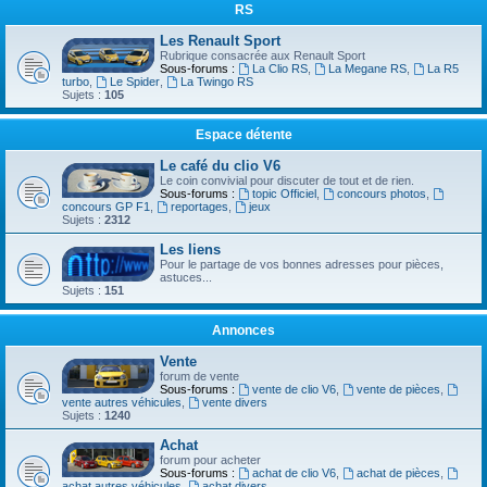
RS
Les Renault Sport
Rubrique consacrée aux Renault Sport
Sous-forums :
La Clio RS
,
La Megane RS
,
La R5
turbo
,
Le Spider
,
La Twingo RS
Sujets :
105
Espace détente
Le café du clio V6
Le coin convivial pour discuter de tout et de rien.
Sous-forums :
topic Officiel
,
concours photos
,
concours GP F1
,
reportages
,
jeux
Sujets :
2312
Les liens
Pour le partage de vos bonnes adresses pour pièces,
astuces...
Sujets :
151
Annonces
Vente
forum de vente
Sous-forums :
vente de clio V6
,
vente de pièces
,
vente autres véhicules
,
vente divers
Sujets :
1240
Achat
forum pour acheter
Sous-forums :
achat de clio V6
,
achat de pièces
,
achat autres véhicules
,
achat divers