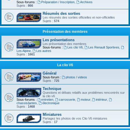
Sous-forums :
Préparation / Inscription
,
Archives
Sujets :
866
Résumés des sorties
Les résumés des sorties officielles et non-officielles
Sujets :
574
Présentation des membres
Les présentations
Les présentation des membres
Sous-forums :
Les clio V6
,
Les Renault Sportives
,
Les Alpine
,
Les autres
Sujets :
1661
La clio V6
Général
Sous-forum :
photos / videos
Sujets :
725
Technique
Questions et débats relatifs aux problèmes rencontrés sur
la clio v6
Sous-forums :
entretien
,
carrosserie
,
moteur
,
intérieur
,
chassis/jantes
,
électronique
Sujets :
1468
Miniatures
Partagez les photos de vos Clio V6 miniatures
Sujets :
17