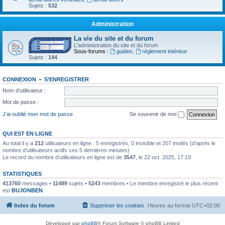
Sujets :
532
Administration
La vie du site et du forum
L'administration du site et du forum
Sous-forums :
guides
,
réglement intérieur
Sujets :
144
CONNEXION
•
S’ENREGISTRER
Nom d’utilisateur :
Mot de passe :
J’ai oublié mon mot de passe
Se souvenir de moi
QUI EST EN LIGNE
Au total il y a
212
utilisateurs en ligne : 5 enregistrés, 0 invisible et 207 invités (d’après le
nombre d’utilisateurs actifs ces 5 dernières minutes)
Le record du nombre d’utilisateurs en ligne est de
3547
, le 22 oct. 2025, 17:19
STATISTIQUES
413760
messages •
11489
sujets •
5243
membres • Le membre enregistré le plus récent
est
BUJONBEN
.
Index du forum
Supprimer les cookies
Heures au format
UTC+02:00
Développé par
phpBB
® Forum Software © phpBB Limited