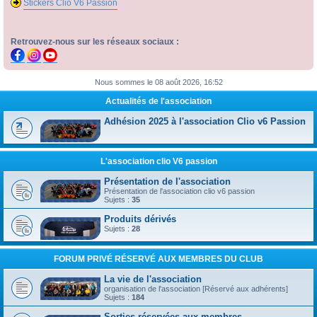
Stickers Clio V6 Passion
Retrouvez-nous sur les réseaux sociaux :
Nous sommes le 08 août 2026, 16:52
Actualités de l'association
Adhésion 2025 à l'association Clio v6 Passion
L'association clio V6 passion
Présentation de l'association
Présentation de l'association clio v6 passion
Sujets :
35
Produits dérivés
Sujets :
28
FORUM PRIVÉ RÉSERVÉ AUX MEMBRES DU CLUB
La vie de l'association
organisation de l'association [Réservé aux adhérents]
Sujets :
184
Sorties réservées aux membres