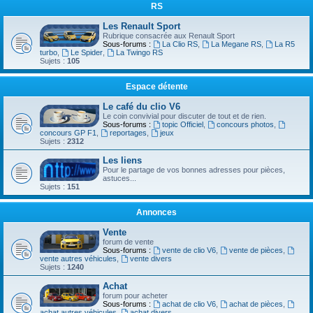
RS
Les Renault Sport
Rubrique consacrée aux Renault Sport
Sous-forums :
La Clio RS
,
La Megane RS
,
La R5
turbo
,
Le Spider
,
La Twingo RS
Sujets :
105
Espace détente
Le café du clio V6
Le coin convivial pour discuter de tout et de rien.
Sous-forums :
topic Officiel
,
concours photos
,
concours GP F1
,
reportages
,
jeux
Sujets :
2312
Les liens
Pour le partage de vos bonnes adresses pour pièces,
astuces...
Sujets :
151
Annonces
Vente
forum de vente
Sous-forums :
vente de clio V6
,
vente de pièces
,
vente autres véhicules
,
vente divers
Sujets :
1240
Achat
forum pour acheter
Sous-forums :
achat de clio V6
,
achat de pièces
,
achat autres véhicules
,
achat divers