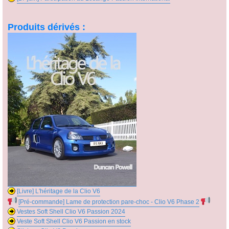
Produits dérivés :
[Livre] L'héritage de la Clio V6
[Pré-commande] Lame de protection pare-choc - Clio V6 Phase 2
Vestes Soft Shell Clio V6 Passion 2024
Veste Soft Shell Clio V6 Passion en stock