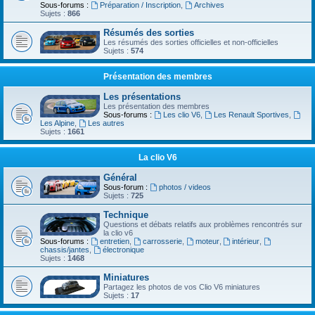
Sous-forums :
Préparation / Inscription
,
Archives
Sujets :
866
Résumés des sorties
Les résumés des sorties officielles et non-officielles
Sujets :
574
Présentation des membres
Les présentations
Les présentation des membres
Sous-forums :
Les clio V6
,
Les Renault Sportives
,
Les Alpine
,
Les autres
Sujets :
1661
La clio V6
Général
Sous-forum :
photos / videos
Sujets :
725
Technique
Questions et débats relatifs aux problèmes rencontrés sur
la clio v6
Sous-forums :
entretien
,
carrosserie
,
moteur
,
intérieur
,
chassis/jantes
,
électronique
Sujets :
1468
Miniatures
Partagez les photos de vos Clio V6 miniatures
Sujets :
17