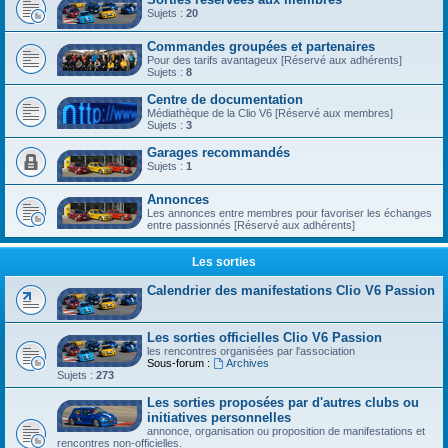
Sujets :
20
Commandes groupées et partenaires
Pour des tarifs avantageux [Réservé aux adhérents]
Sujets :
8
Centre de documentation
Médiathèque de la Clio V6 [Réservé aux membres]
Sujets :
3
Garages recommandés
Sujets :
1
Annonces
Les annonces entre membres pour favoriser les échanges
entre passionnés [Réservé aux adhérents]
Les sorties
Calendrier des manifestations Clio V6 Passion
Les sorties officielles Clio V6 Passion
les rencontres organisées par l'association
Sous-forum :
Archives
Sujets :
273
Les sorties proposées par d'autres clubs ou
initiatives personnelles
annonce, organisation ou proposition de manifestations et
rencontres non-officielles.