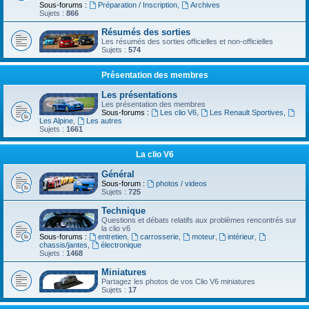
Sous-forums :
Préparation / Inscription
,
Archives
Sujets :
866
Résumés des sorties
Les résumés des sorties officielles et non-officielles
Sujets :
574
Présentation des membres
Les présentations
Les présentation des membres
Sous-forums :
Les clio V6
,
Les Renault Sportives
,
Les Alpine
,
Les autres
Sujets :
1661
La clio V6
Général
Sous-forum :
photos / videos
Sujets :
725
Technique
Questions et débats relatifs aux problèmes rencontrés sur
la clio v6
Sous-forums :
entretien
,
carrosserie
,
moteur
,
intérieur
,
chassis/jantes
,
électronique
Sujets :
1468
Miniatures
Partagez les photos de vos Clio V6 miniatures
Sujets :
17