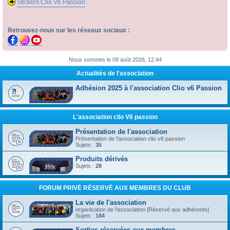
Stickers Clio V6 Passion
Retrouvez-nous sur les réseaux sociaux :
Nous sommes le 09 août 2026, 12:44
Actualités de l'association
Adhésion 2025 à l'association Clio v6 Passion
L'association clio V6 passion
Présentation de l'association
Présentation de l'association clio v6 passion
Sujets :
35
Produits dérivés
Sujets :
28
FORUM PRIVÉ RÉSERVÉ AUX MEMBRES DU CLUB
La vie de l'association
organisation de l'association [Réservé aux adhérents]
Sujets :
184
Sorties réservées aux membres