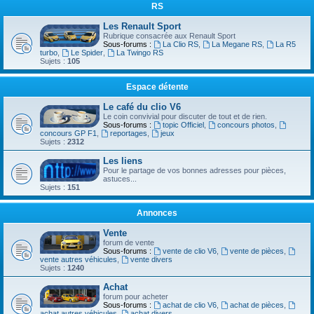
RS
Les Renault Sport
Rubrique consacrée aux Renault Sport
Sous-forums :
La Clio RS
,
La Megane RS
,
La R5
turbo
,
Le Spider
,
La Twingo RS
Sujets :
105
Espace détente
Le café du clio V6
Le coin convivial pour discuter de tout et de rien.
Sous-forums :
topic Officiel
,
concours photos
,
concours GP F1
,
reportages
,
jeux
Sujets :
2312
Les liens
Pour le partage de vos bonnes adresses pour pièces,
astuces...
Sujets :
151
Annonces
Vente
forum de vente
Sous-forums :
vente de clio V6
,
vente de pièces
,
vente autres véhicules
,
vente divers
Sujets :
1240
Achat
forum pour acheter
Sous-forums :
achat de clio V6
,
achat de pièces
,
achat autres véhicules
,
achat divers