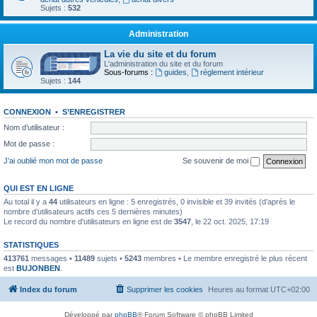
Sujets :
532
Administration
La vie du site et du forum
L'administration du site et du forum
Sous-forums :
guides
,
réglement intérieur
Sujets :
144
CONNEXION
•
S’ENREGISTRER
Nom d’utilisateur :
Mot de passe :
J’ai oublié mon mot de passe
Se souvenir de moi
QUI EST EN LIGNE
Au total il y a
44
utilisateurs en ligne : 5 enregistrés, 0 invisible et 39 invités (d’après le
nombre d’utilisateurs actifs ces 5 dernières minutes)
Le record du nombre d’utilisateurs en ligne est de
3547
, le 22 oct. 2025, 17:19
STATISTIQUES
413761
messages •
11489
sujets •
5243
membres • Le membre enregistré le plus récent
est
BUJONBEN
.
Index du forum
Supprimer les cookies
Heures au format
UTC+02:00
Développé par
phpBB
® Forum Software © phpBB Limited