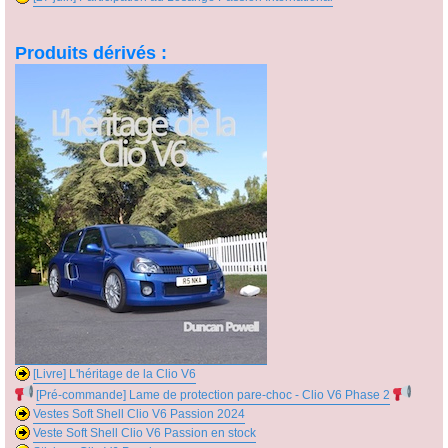
Produits dérivés :
[Livre] L'héritage de la Clio V6
[Pré-commande] Lame de protection pare-choc - Clio V6 Phase 2
Vestes Soft Shell Clio V6 Passion 2024
Veste Soft Shell Clio V6 Passion en stock