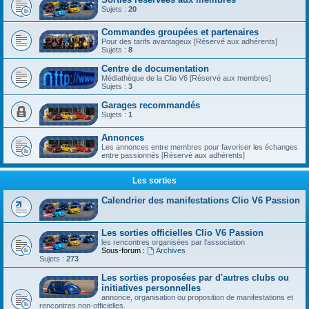
Sujets :
20
Commandes groupées et partenaires
Pour des tarifs avantageux [Réservé aux adhérents]
Sujets :
8
Centre de documentation
Médiathèque de la Clio V6 [Réservé aux membres]
Sujets :
3
Garages recommandés
Sujets :
1
Annonces
Les annonces entre membres pour favoriser les échanges
entre passionnés [Réservé aux adhérents]
Les sorties
Calendrier des manifestations Clio V6 Passion
Les sorties officielles Clio V6 Passion
les rencontres organisées par l'association
Sous-forum :
Archives
Sujets :
273
Les sorties proposées par d'autres clubs ou
initiatives personnelles
annonce, organisation ou proposition de manifestations et
rencontres non-officielles.