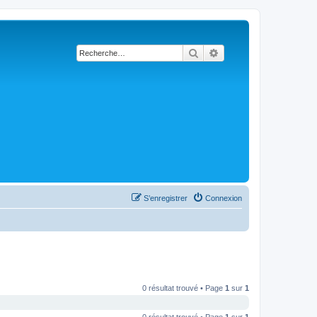
Rechercher
Recherche avancée
S’enregistrer
Connexion
0 résultat trouvé • Page
1
sur
1
0 résultat trouvé • Page
1
sur
1