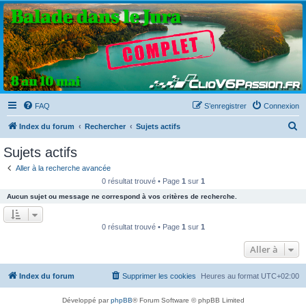
Clio V6 Passion
Le site français des passionnés de Clio V6
FAQ
S’enregistrer
Connexion
R
Index du forum
Rechercher
Sujets actifs
e
Sujets actifs
c
Aller à la recherche avancée
h
0 résultat trouvé • Page
1
sur
1
e
Aucun sujet ou message ne correspond à vos critères de recherche.
r
c
0 résultat trouvé • Page
1
sur
1
h
Aller à
e
r
Index du forum
Supprimer les cookies
Heures au format
UTC+02:00
Développé par
phpBB
® Forum Software © phpBB Limited