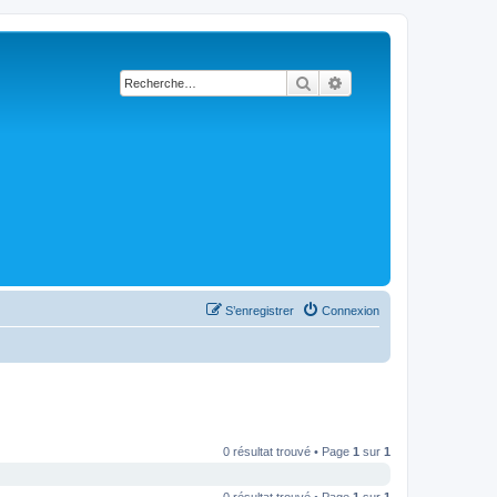
Rechercher
Recherche avancée
S’enregistrer
Connexion
0 résultat trouvé • Page
1
sur
1
0 résultat trouvé • Page
1
sur
1