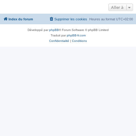
Aller à
Index du forum
Supprimer les cookies
Heures au format
UTC+02:00
Développé par
phpBB
® Forum Software © phpBB Limited
Traduit par
phpBB-fr.com
Confidentialité
|
Conditions