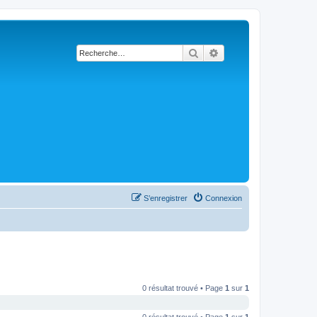
Rechercher
Recherche avancée
S’enregistrer
Connexion
0 résultat trouvé • Page
1
sur
1
0 résultat trouvé • Page
1
sur
1