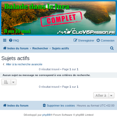
Clio V6 Passion
Le site français des passionnés de Clio V6
FAQ
S’enregistrer
Connexion
R
Index du forum
Rechercher
Sujets actifs
e
Sujets actifs
c
Aller à la recherche avancée
h
0 résultat trouvé • Page
1
sur
1
e
Aucun sujet ou message ne correspond à vos critères de recherche.
r
c
0 résultat trouvé • Page
1
sur
1
h
Aller à
e
r
Index du forum
Supprimer les cookies
Heures au format
UTC+02:00
Développé par
phpBB
® Forum Software © phpBB Limited