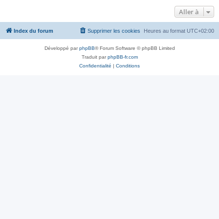
Aller à
Index du forum
Supprimer les cookies
Heures au format
UTC+02:00
Développé par
phpBB
® Forum Software © phpBB Limited
Traduit par
phpBB-fr.com
Confidentialité
|
Conditions