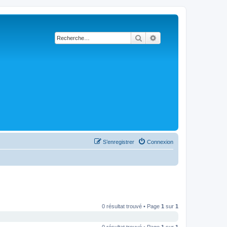
Rechercher
Recherche avancée
S’enregistrer
Connexion
0 résultat trouvé • Page
1
sur
1
0 résultat trouvé • Page
1
sur
1