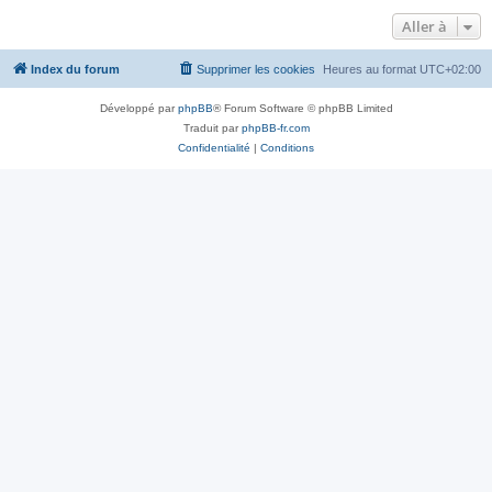
Aller à
Index du forum
Supprimer les cookies
Heures au format
UTC+02:00
Développé par
phpBB
® Forum Software © phpBB Limited
Traduit par
phpBB-fr.com
Confidentialité
|
Conditions