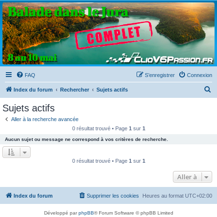
Clio V6 Passion
Le site français des passionnés de Clio V6
FAQ
S’enregistrer
Connexion
R
Index du forum
Rechercher
Sujets actifs
e
Sujets actifs
c
Aller à la recherche avancée
h
0 résultat trouvé • Page
1
sur
1
e
Aucun sujet ou message ne correspond à vos critères de recherche.
r
c
0 résultat trouvé • Page
1
sur
1
h
Aller à
e
r
Index du forum
Supprimer les cookies
Heures au format
UTC+02:00
Développé par
phpBB
® Forum Software © phpBB Limited