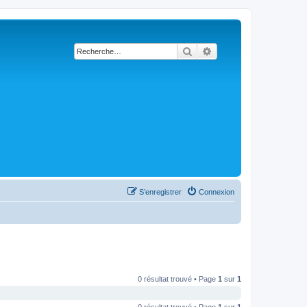
Rechercher
Recherche avancée
S’enregistrer
Connexion
0 résultat trouvé • Page
1
sur
1
0 résultat trouvé • Page
1
sur
1