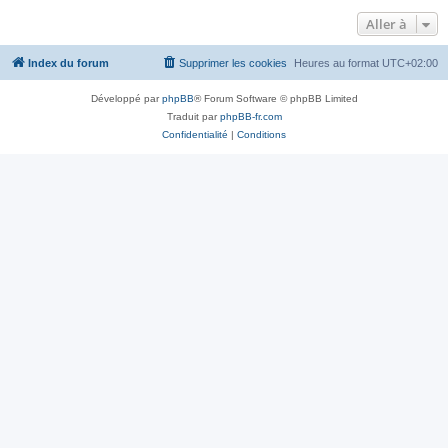
Aller à
Index du forum
Supprimer les cookies
Heures au format
UTC+02:00
Développé par
phpBB
® Forum Software © phpBB Limited
Traduit par
phpBB-fr.com
Confidentialité
|
Conditions