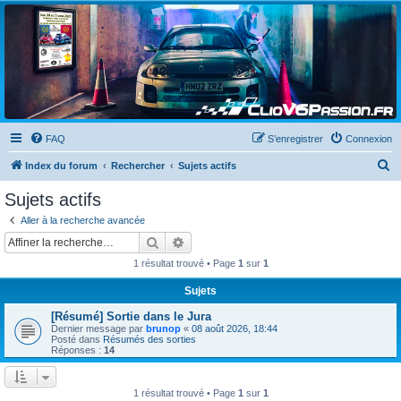
Clio V6 Passion
Le site français des passionnés de Clio V6
FAQ
S’enregistrer
Connexion
R
Index du forum
Rechercher
Sujets actifs
e
Sujets actifs
c
Aller à la recherche avancée
h
Rechercher
Recherche avancée
e
1 résultat trouvé • Page
1
sur
1
r
Sujets
c
[Résumé] Sortie dans le Jura
h
Dernier message par
brunop
«
08 août 2026, 18:44
e
Posté dans
Résumés des sorties
Réponses :
14
r
1 résultat trouvé • Page
1
sur
1