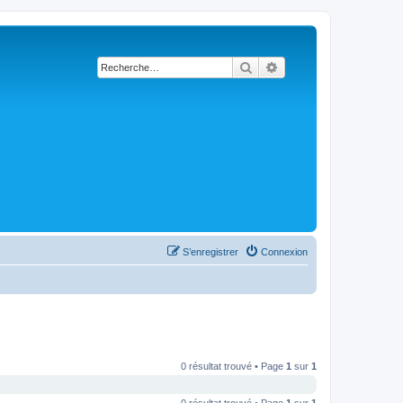
Rechercher
Recherche avancée
S’enregistrer
Connexion
0 résultat trouvé • Page
1
sur
1
0 résultat trouvé • Page
1
sur
1