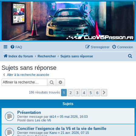
Clio V6 Passion
Le site français des passionnés de Clio V6
FAQ
S’enregistrer
Connexion
R
Index du forum
Rechercher
Sujets sans réponse
e
Sujets sans réponse
c
Aller à la recherche avancée
h
Rechercher
Recherche avancée
e
1
2
3
4
5
6
Suivante
186 résultats trouvés
r
c
Sujets
h
Présentation
e
Dernier message par
titi14
«
05 mai 2026, 16:03
Posté dans
Les clio V6
r
Concilier l'exigence de la V6 et la vie de famille
Dernier message par
Kano
«
21 avr. 2026, 07:15