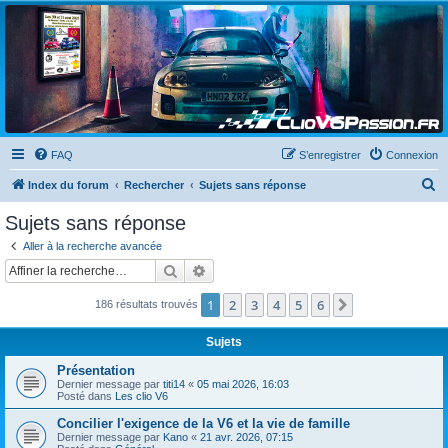
Clio V6 Passion
Le site français des passionnés de Clio V6
FAQ
S’enregistrer
Connexion
R
Index du forum
Rechercher
Sujets sans réponse
e
Sujets sans réponse
c
Aller à la recherche avancée
h
Rechercher
Recherche avancée
e
1
2
3
4
5
6
Suivante
186 résultats trouvés
r
c
Sujets
h
Présentation
e
Dernier message par
titi14
«
05 mai 2026, 16:03
Posté dans
Les clio V6
r
Concilier l'exigence de la V6 et la vie de famille
Dernier message par
Kano
«
21 avr. 2026, 07:15