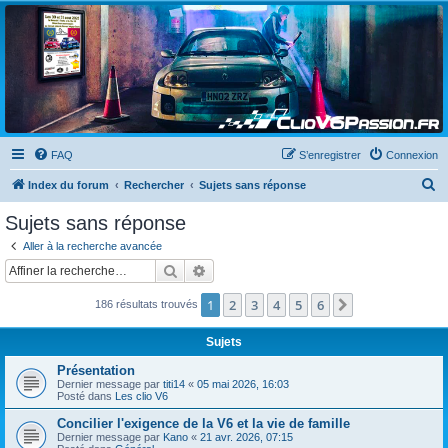
Clio V6 Passion
Le site français des passionnés de Clio V6
FAQ
S’enregistrer
Connexion
R
Index du forum
Rechercher
Sujets sans réponse
e
Sujets sans réponse
c
Aller à la recherche avancée
h
Rechercher
Recherche avancée
e
1
2
3
4
5
6
Suivante
186 résultats trouvés
r
c
Sujets
h
Présentation
e
Dernier message par
titi14
«
05 mai 2026, 16:03
Posté dans
Les clio V6
r
Concilier l'exigence de la V6 et la vie de famille
Dernier message par
Kano
«
21 avr. 2026, 07:15