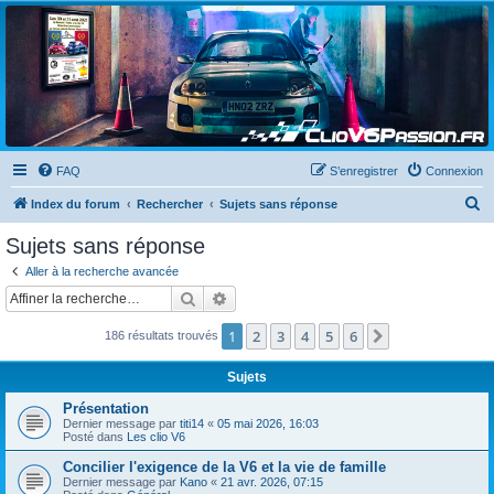
Clio V6 Passion
Le site français des passionnés de Clio V6
FAQ
S’enregistrer
Connexion
R
Index du forum
Rechercher
Sujets sans réponse
e
Sujets sans réponse
c
Aller à la recherche avancée
h
Rechercher
Recherche avancée
e
1
2
3
4
5
6
Suivante
186 résultats trouvés
r
c
Sujets
h
Présentation
e
Dernier message par
titi14
«
05 mai 2026, 16:03
Posté dans
Les clio V6
r
Concilier l'exigence de la V6 et la vie de famille
Dernier message par
Kano
«
21 avr. 2026, 07:15