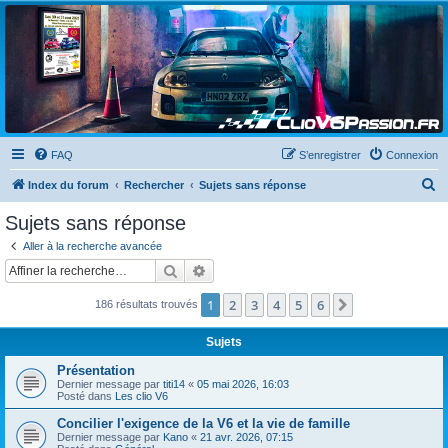
Clio V6 Passion
Le site français des passionnés de Clio V6
FAQ
S’enregistrer
Connexion
R
Index du forum
Rechercher
Sujets sans réponse
e
Sujets sans réponse
c
Aller à la recherche avancée
h
Rechercher
Recherche avancée
e
1
2
3
4
5
6
Suivante
186 résultats trouvés
r
c
Sujets
h
Présentation
e
Dernier message par
titi14
«
05 mai 2026, 16:03
Posté dans
Les clio V6
r
Concilier l'exigence de la V6 et la vie de famille
Dernier message par
Kano
«
21 avr. 2026, 07:15