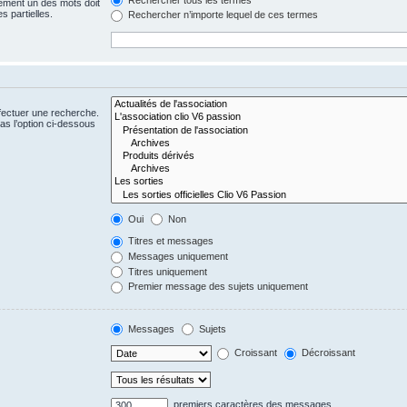
ement un des mots doit
s partielles.
Rechercher n’importe lequel de ces termes
fectuer une recherche.
s l’option ci-dessous
Oui
Non
Titres et messages
Messages uniquement
Titres uniquement
Premier message des sujets uniquement
Messages
Sujets
Croissant
Décroissant
premiers caractères des messages