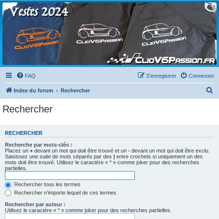
Clio V6 Passion
Le site français des passionnés de Clio V6
FAQ
S’enregistrer
Connexion
R
Index du forum
Rechercher
e
Rechercher
c
h
RECHERCHER
e
Recherche par mots-clés :
r
Placez un
+
devant un mot qui doit être trouvé et un
-
devant un mot qui doit être exclu.
Saisissez une suite de mots séparés par des
|
entre crochets si uniquement un des
c
mots doit être trouvé. Utilisez le caractère « * » comme joker pour des recherches
partielles.
h
e
Rechercher tous les termes
Rechercher n’importe lequel de ces termes
r
Rechercher par auteur :
Utilisez le caractère « * » comme joker pour des recherches partielles.