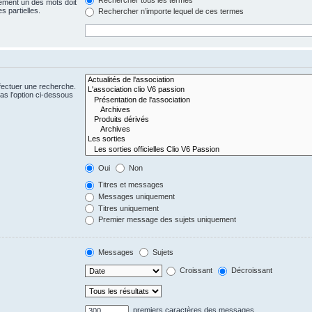
ement un des mots doit
s partielles.
Rechercher n’importe lequel de ces termes
fectuer une recherche.
s l’option ci-dessous
Oui
Non
Titres et messages
Messages uniquement
Titres uniquement
Premier message des sujets uniquement
Messages
Sujets
Croissant
Décroissant
premiers caractères des messages