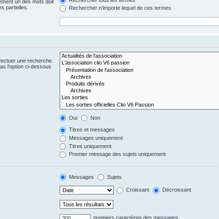
ement un des mots doit
s partielles.
Rechercher n’importe lequel de ces termes
fectuer une recherche.
s l’option ci-dessous
Oui
Non
Titres et messages
Messages uniquement
Titres uniquement
Premier message des sujets uniquement
Messages
Sujets
Croissant
Décroissant
premiers caractères des messages