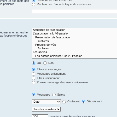
ement un des mots doit
s partielles.
Rechercher n’importe lequel de ces termes
fectuer une recherche.
s l’option ci-dessous
Oui
Non
Titres et messages
Messages uniquement
Titres uniquement
Premier message des sujets uniquement
Messages
Sujets
Croissant
Décroissant
premiers caractères des messages