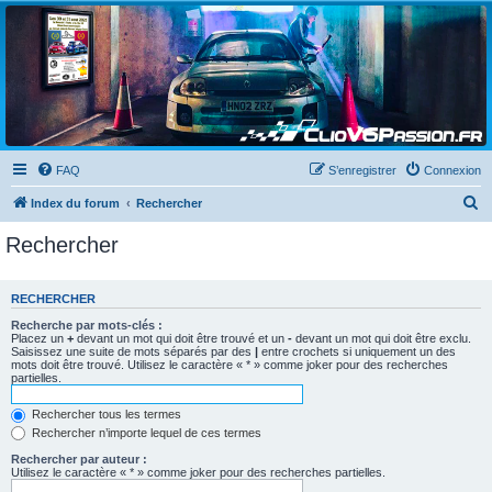
Clio V6 Passion
Le site français des passionnés de Clio V6
FAQ
S’enregistrer
Connexion
R
Index du forum
Rechercher
e
Rechercher
c
h
RECHERCHER
e
Recherche par mots-clés :
r
Placez un
+
devant un mot qui doit être trouvé et un
-
devant un mot qui doit être exclu.
Saisissez une suite de mots séparés par des
|
entre crochets si uniquement un des
c
mots doit être trouvé. Utilisez le caractère « * » comme joker pour des recherches
partielles.
h
e
Rechercher tous les termes
Rechercher n’importe lequel de ces termes
r
Rechercher par auteur :
Utilisez le caractère « * » comme joker pour des recherches partielles.