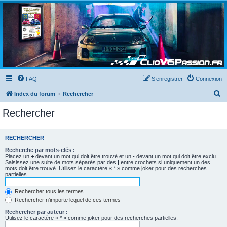
Clio V6 Passion
Le site français des passionnés de Clio V6
FAQ
S’enregistrer
Connexion
R
Index du forum
Rechercher
e
Rechercher
c
h
RECHERCHER
e
Recherche par mots-clés :
r
Placez un
+
devant un mot qui doit être trouvé et un
-
devant un mot qui doit être exclu.
Saisissez une suite de mots séparés par des
|
entre crochets si uniquement un des
c
mots doit être trouvé. Utilisez le caractère « * » comme joker pour des recherches
partielles.
h
e
Rechercher tous les termes
Rechercher n’importe lequel de ces termes
r
Rechercher par auteur :
Utilisez le caractère « * » comme joker pour des recherches partielles.