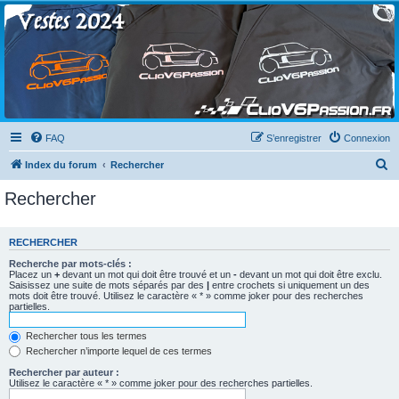
Clio V6 Passion
Le site français des passionnés de Clio V6
FAQ
S’enregistrer
Connexion
R
Index du forum
Rechercher
e
Rechercher
c
h
RECHERCHER
e
Recherche par mots-clés :
r
Placez un
+
devant un mot qui doit être trouvé et un
-
devant un mot qui doit être exclu.
Saisissez une suite de mots séparés par des
|
entre crochets si uniquement un des
c
mots doit être trouvé. Utilisez le caractère « * » comme joker pour des recherches
partielles.
h
e
Rechercher tous les termes
Rechercher n’importe lequel de ces termes
r
Rechercher par auteur :
Utilisez le caractère « * » comme joker pour des recherches partielles.