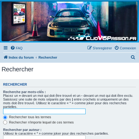
Clio V6 Passion
Le site français des passionnés de Clio V6
FAQ
S’enregistrer
Connexion
R
Index du forum
Rechercher
e
Rechercher
c
h
RECHERCHER
e
Recherche par mots-clés :
r
Placez un
+
devant un mot qui doit être trouvé et un
-
devant un mot qui doit être exclu.
Saisissez une suite de mots séparés par des
|
entre crochets si uniquement un des
c
mots doit être trouvé. Utilisez le caractère « * » comme joker pour des recherches
partielles.
h
e
Rechercher tous les termes
Rechercher n’importe lequel de ces termes
r
Rechercher par auteur :
Utilisez le caractère « * » comme joker pour des recherches partielles.