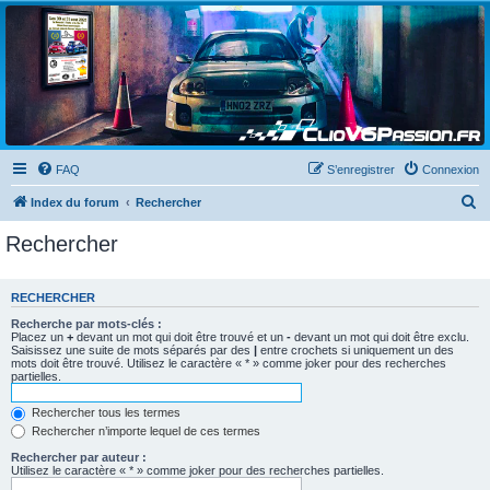
Clio V6 Passion
Le site français des passionnés de Clio V6
FAQ
S’enregistrer
Connexion
R
Index du forum
Rechercher
e
Rechercher
c
h
RECHERCHER
e
Recherche par mots-clés :
r
Placez un
+
devant un mot qui doit être trouvé et un
-
devant un mot qui doit être exclu.
Saisissez une suite de mots séparés par des
|
entre crochets si uniquement un des
c
mots doit être trouvé. Utilisez le caractère « * » comme joker pour des recherches
partielles.
h
e
Rechercher tous les termes
Rechercher n’importe lequel de ces termes
r
Rechercher par auteur :
Utilisez le caractère « * » comme joker pour des recherches partielles.