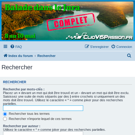
Clio V6 Passion
Le site français des passionnés de Clio V6
FAQ
S’enregistrer
Connexion
R
Index du forum
Rechercher
e
Rechercher
c
h
RECHERCHER
e
Recherche par mots-clés :
r
Placez un
+
devant un mot qui doit être trouvé et un
-
devant un mot qui doit être exclu.
Saisissez une suite de mots séparés par des
|
entre crochets si uniquement un des
c
mots doit être trouvé. Utilisez le caractère « * » comme joker pour des recherches
partielles.
h
e
Rechercher tous les termes
Rechercher n’importe lequel de ces termes
r
Rechercher par auteur :
Utilisez le caractère « * » comme joker pour des recherches partielles.