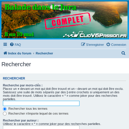
Clio V6 Passion
Le site français des passionnés de Clio V6
FAQ
S’enregistrer
Connexion
R
Index du forum
Rechercher
e
Rechercher
c
h
RECHERCHER
e
Recherche par mots-clés :
r
Placez un
+
devant un mot qui doit être trouvé et un
-
devant un mot qui doit être exclu.
Saisissez une suite de mots séparés par des
|
entre crochets si uniquement un des
c
mots doit être trouvé. Utilisez le caractère « * » comme joker pour des recherches
partielles.
h
e
Rechercher tous les termes
Rechercher n’importe lequel de ces termes
r
Rechercher par auteur :
Utilisez le caractère « * » comme joker pour des recherches partielles.