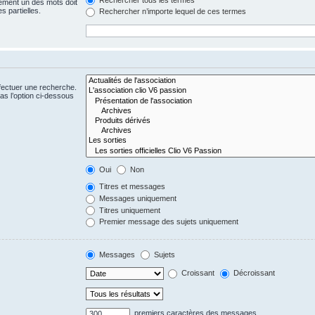
ement un des mots doit
s partielles.
Rechercher n’importe lequel de ces termes
fectuer une recherche.
s l’option ci-dessous
Oui
Non
Titres et messages
Messages uniquement
Titres uniquement
Premier message des sujets uniquement
Messages
Sujets
Croissant
Décroissant
premiers caractères des messages