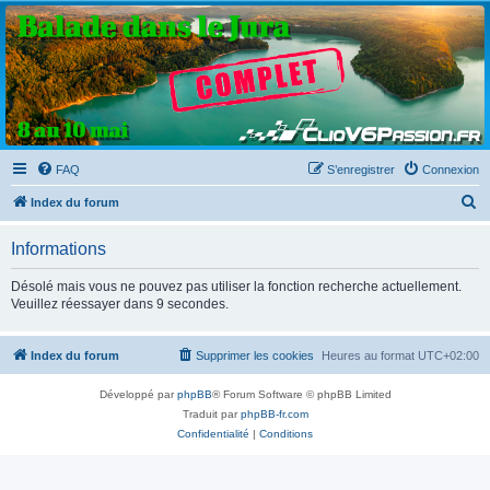
Clio V6 Passion
Le site français des passionnés de Clio V6
FAQ
S’enregistrer
Connexion
R
Index du forum
e
Informations
c
h
Désolé mais vous ne pouvez pas utiliser la fonction recherche actuellement.
Veuillez réessayer dans 9 secondes.
e
r
Index du forum
Supprimer les cookies
Heures au format
UTC+02:00
c
h
Développé par
phpBB
® Forum Software © phpBB Limited
e
Traduit par
phpBB-fr.com
Confidentialité
|
Conditions
r