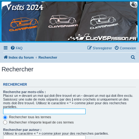
Clio V6 Passion
Le site français des passionnés de Clio V6
FAQ
S’enregistrer
Connexion
R
Index du forum
Rechercher
e
Rechercher
c
h
RECHERCHER
e
Recherche par mots-clés :
r
Placez un
+
devant un mot qui doit être trouvé et un
-
devant un mot qui doit être exclu.
Saisissez une suite de mots séparés par des
|
entre crochets si uniquement un des
c
mots doit être trouvé. Utilisez le caractère « * » comme joker pour des recherches
partielles.
h
e
Rechercher tous les termes
Rechercher n’importe lequel de ces termes
r
Rechercher par auteur :
Utilisez le caractère « * » comme joker pour des recherches partielles.