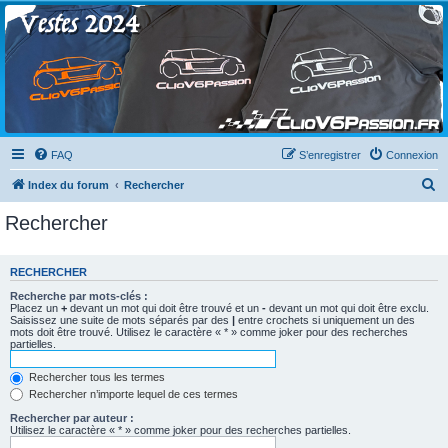
Clio V6 Passion
Le site français des passionnés de Clio V6
FAQ
S’enregistrer
Connexion
R
Index du forum
Rechercher
e
Rechercher
c
h
RECHERCHER
e
Recherche par mots-clés :
r
Placez un
+
devant un mot qui doit être trouvé et un
-
devant un mot qui doit être exclu.
Saisissez une suite de mots séparés par des
|
entre crochets si uniquement un des
c
mots doit être trouvé. Utilisez le caractère « * » comme joker pour des recherches
partielles.
h
e
Rechercher tous les termes
Rechercher n’importe lequel de ces termes
r
Rechercher par auteur :
Utilisez le caractère « * » comme joker pour des recherches partielles.