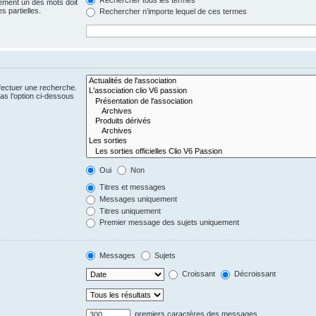
ement un des mots doit
s partielles.
Rechercher n’importe lequel de ces termes
fectuer une recherche.
s l’option ci-dessous
Oui
Non
Titres et messages
Messages uniquement
Titres uniquement
Premier message des sujets uniquement
Messages
Sujets
Croissant
Décroissant
premiers caractères des messages