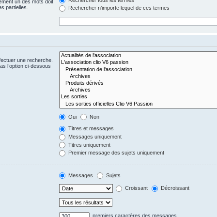
ement un des mots doit
s partielles.
Rechercher n’importe lequel de ces termes
fectuer une recherche.
s l’option ci-dessous
Oui
Non
Titres et messages
Messages uniquement
Titres uniquement
Premier message des sujets uniquement
Messages
Sujets
Croissant
Décroissant
premiers caractères des messages