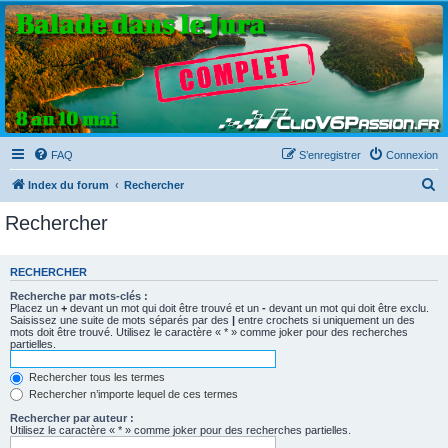
Clio V6 Passion
Le site français des passionnés de Clio V6
FAQ
S’enregistrer
Connexion
R
Index du forum
Rechercher
e
Rechercher
c
h
RECHERCHER
e
Recherche par mots-clés :
r
Placez un
+
devant un mot qui doit être trouvé et un
-
devant un mot qui doit être exclu.
Saisissez une suite de mots séparés par des
|
entre crochets si uniquement un des
c
mots doit être trouvé. Utilisez le caractère « * » comme joker pour des recherches
partielles.
h
e
Rechercher tous les termes
Rechercher n’importe lequel de ces termes
r
Rechercher par auteur :
Utilisez le caractère « * » comme joker pour des recherches partielles.