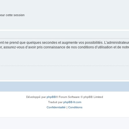
our cette session
ment ne prend que quelques secondes et augmente vos possibilités. L’administrate
 assurez-vous d’avoir pris connaissance de nos conditions d’utilisation et de notre 
Développé par
phpBB
® Forum Software © phpBB Limited
Traduit par
phpBB-fr.com
Confidentialité
|
Conditions