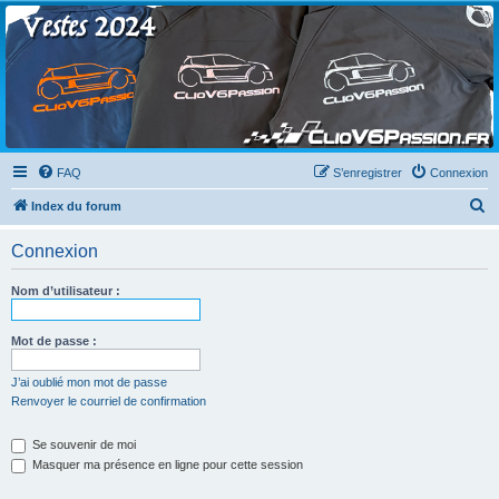
Clio V6 Passion
Le site français des passionnés de Clio V6
FAQ
S’enregistrer
Connexion
R
Index du forum
e
Connexion
c
h
Nom d’utilisateur :
e
r
Mot de passe :
c
J’ai oublié mon mot de passe
h
Renvoyer le courriel de confirmation
e
Se souvenir de moi
r
Masquer ma présence en ligne pour cette session