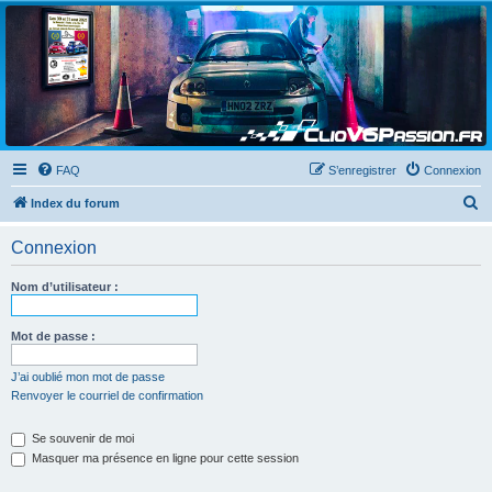
Clio V6 Passion
Le site français des passionnés de Clio V6
FAQ
S’enregistrer
Connexion
R
Index du forum
e
Connexion
c
h
Nom d’utilisateur :
e
r
Mot de passe :
c
J’ai oublié mon mot de passe
h
Renvoyer le courriel de confirmation
e
Se souvenir de moi
r
Masquer ma présence en ligne pour cette session