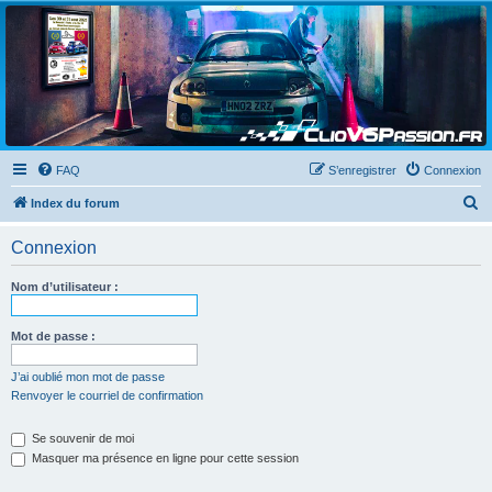
Clio V6 Passion
Le site français des passionnés de Clio V6
FAQ
S’enregistrer
Connexion
R
Index du forum
e
Connexion
c
h
Nom d’utilisateur :
e
r
Mot de passe :
c
J’ai oublié mon mot de passe
h
Renvoyer le courriel de confirmation
e
Se souvenir de moi
r
Masquer ma présence en ligne pour cette session