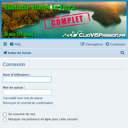
Clio V6 Passion
Le site français des passionnés de Clio V6
FAQ
S’enregistrer
Connexion
R
Index du forum
e
Connexion
c
h
Nom d’utilisateur :
e
r
Mot de passe :
c
J’ai oublié mon mot de passe
h
Renvoyer le courriel de confirmation
e
Se souvenir de moi
r
Masquer ma présence en ligne pour cette session