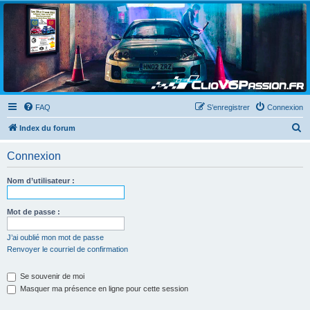
Clio V6 Passion
Le site français des passionnés de Clio V6
FAQ
S’enregistrer
Connexion
R
Index du forum
e
Connexion
c
h
Nom d’utilisateur :
e
r
Mot de passe :
c
J’ai oublié mon mot de passe
h
Renvoyer le courriel de confirmation
e
Se souvenir de moi
r
Masquer ma présence en ligne pour cette session