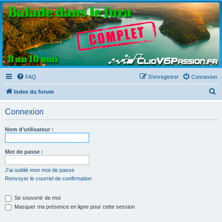
Clio V6 Passion
Le site français des passionnés de Clio V6
FAQ
S’enregistrer
Connexion
R
Index du forum
e
Connexion
c
h
Nom d’utilisateur :
e
r
Mot de passe :
c
J’ai oublié mon mot de passe
h
Renvoyer le courriel de confirmation
e
Se souvenir de moi
r
Masquer ma présence en ligne pour cette session