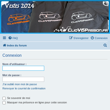
Clio V6 Passion
Le site français des passionnés de Clio V6
FAQ
S’enregistrer
Connexion
R
Index du forum
e
Connexion
c
h
Nom d’utilisateur :
e
r
Mot de passe :
c
J’ai oublié mon mot de passe
h
Renvoyer le courriel de confirmation
e
Se souvenir de moi
r
Masquer ma présence en ligne pour cette session