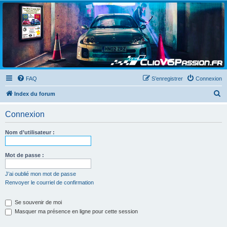
Clio V6 Passion
Le site français des passionnés de Clio V6
FAQ
S’enregistrer
Connexion
R
Index du forum
e
Connexion
c
h
Nom d’utilisateur :
e
r
Mot de passe :
c
J’ai oublié mon mot de passe
h
Renvoyer le courriel de confirmation
e
Se souvenir de moi
r
Masquer ma présence en ligne pour cette session